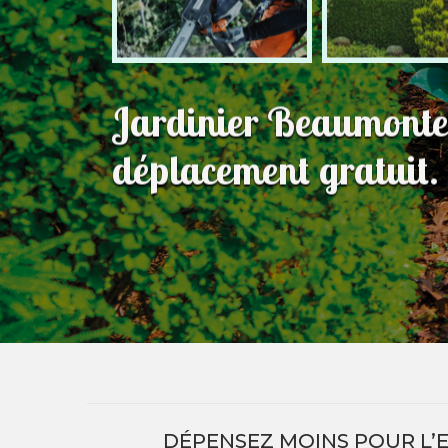
Jardinier Beaumonte
déplacement gratuit.
DÉPENSEZ MOINS POUR L’E