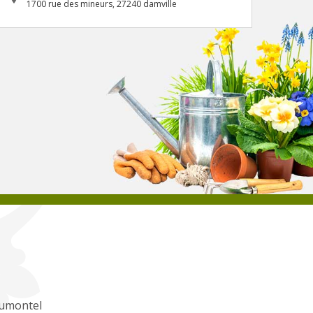
1700 rue des mineurs, 27240 damville
umontel