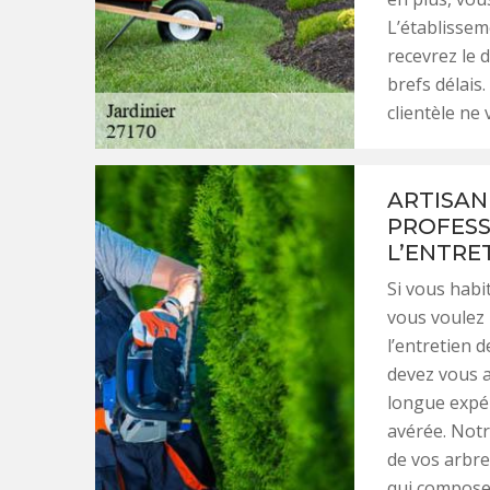
L’établissem
recevrez le 
brefs délais.
clientèle ne
ARTISAN 
PROFESS
L’ENTRE
Si vous habi
vous voulez 
l’entretien 
devez vous a
longue expér
avérée. Notr
de vos arbre
qui composen