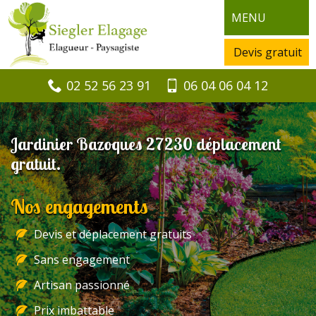
MENU
Devis gratuit
02 52 56 23 91
06 04 06 04 12
Jardinier Bazoques 27230 déplacement
gratuit.
Nos engagements
Devis et déplacement gratuits
Sans engagement
Artisan passionné
Prix imbattable