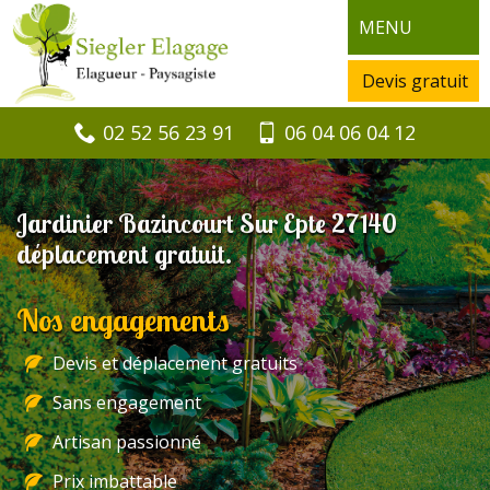
MENU
Devis gratuit
02 52 56 23 91
06 04 06 04 12
Jardinier Bazincourt Sur Epte 27140
déplacement gratuit.
Nos engagements
Devis et déplacement gratuits
Sans engagement
Artisan passionné
Prix imbattable