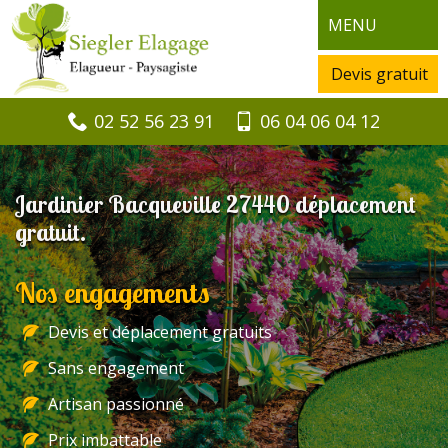
MENU
Devis gratuit
02 52 56 23 91
06 04 06 04 12
Jardinier Bacqueville 27440 déplacement
gratuit.
Nos engagements
Devis et déplacement gratuits
Sans engagement
Artisan passionné
Prix imbattable