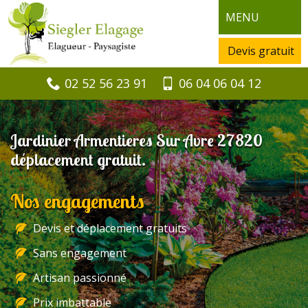
MENU
Devis gratuit
02 52 56 23 91
06 04 06 04 12
Jardinier Armentieres Sur Avre 27820
déplacement gratuit.
Nos engagements
Devis et déplacement gratuits
Sans engagement
Artisan passionné
Prix imbattable