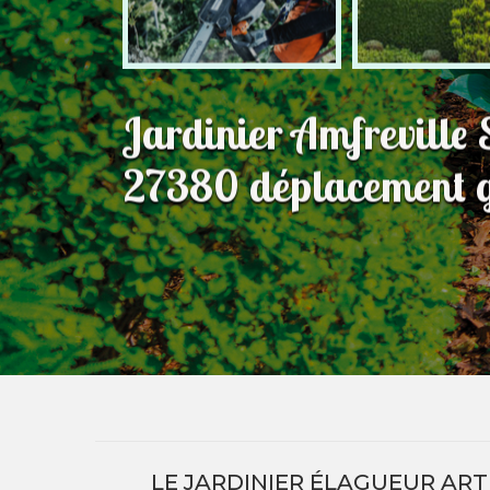
Jardinier Amfreville
27380 déplacement g
LE JARDINIER ÉLAGUEUR ART