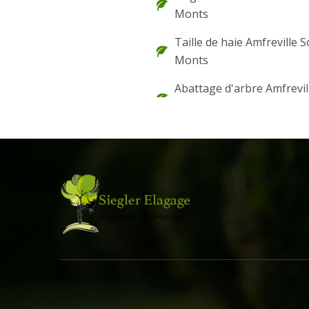
Monts
Taille de haie Amfreville 
Monts
Abattage d'arbre Amfrevil