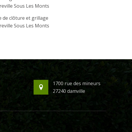
eville Sous Les Monts
 de clôture et grillage
eville Sous Les Monts
1700 rue des mineurs
27240 damville