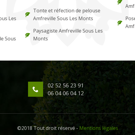
Amfr
Tonte et réfection de pelouse
Sous Les
Amfreville Sous Les Monts
Pose
Amfr
Paysagiste Amfreville Sous Les
le Sous
Monts
02 52 56 23 91
06 04 06 04 12
©2018 Tout droit réservé -
Mentions légales