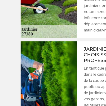
jardiniers p
notamment da
influence con
déplacement s
main d’œuvr
JARDINI
CHOISISS
PROFESS
En tant que
dans le cadr
de la coupe 
public ou ap
de jardinier
vos gazons, l
les tailles d